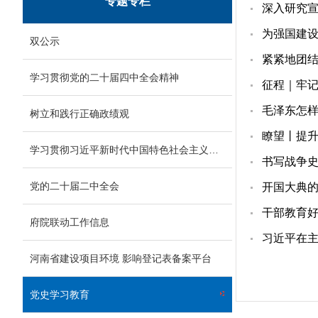
专题专栏
为强国建
双公示
紧紧地团
学习贯彻党的二十届四中全会精神
征程｜牢记
毛泽东怎
树立和践行正确政绩观
瞭望丨提升
学习贯彻习近平新时代中国特色社会主义思想和党的二十大精神
书写战争
党的二十届二中全会
开国大典
干部教育好
府院联动工作信息
习近平在
河南省建设项目环境 影响登记表备案平台
党史学习教育