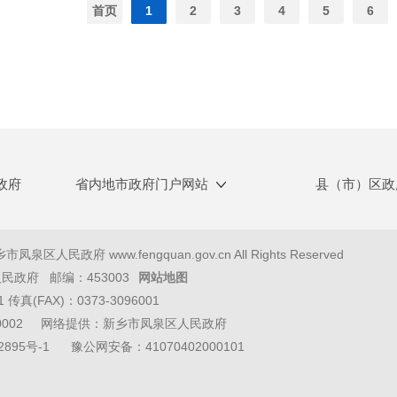
首页
1
2
3
4
5
6
政府
省内地市政府门户网站
县（市）区政
泉区人民政府 www.fengquan.gov.cn All Rights Reserved
政府 邮编：453003
网站地图
1 传真(FAX)：0373-3096001
40002 网络提供：新乡市凤泉区人民政府
2895号-1
豫公网安备：41070402000101