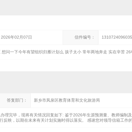
2026年02月07日
信件编号：
131072409603
 想问一下今年有望组织归雁计划么 孩子太小 常年两地奔走 实在辛苦 2
答复部门：
新乡市凤泉区教育体育和文化旅游局
办理完毕，现将有关情况回复如下: 鉴于2026年生源预测量、教师编制
行反映，以期在未来有关计划实施时得以落实。 感谢您对领导信箱工作