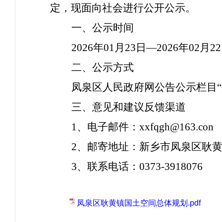
定，现面向社会进行公开公示。
一、公示时间
2026年01月
2
3
日
—2026年02月
2
2
二、公示方式
凤泉区人民政府网公告公示栏目
三、意见和建议反馈渠道
1、电子邮件：
xxfqgh@163.con
2、邮寄地址：新乡市凤泉区
耿
3、联系电话：
0373-3918076
凤泉区耿黄镇国土空间总体规划.pdf