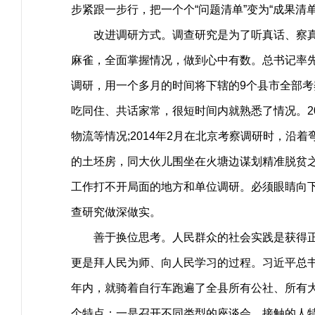
步紧跟一步行，把一个个“问题清单”变为“成果清单
改进调研方式。调查研究是为了听真话、察真情
麻雀，全面掌握情况，做到心中有数。总书记率先
调研，用一个多月的时间将下辖的9个县市全部考
吃同住、共话家常，很短时间内就熟悉了情况。2
物流等情况;2014年2月在北京考察调研时，沿
的土坯房，同大伙儿围坐在火塘边谋划精准脱贫
工作打不开局面的地方和单位调研。必须眼睛向下
查研究做深做实。
善于换位思考。人民群众的社会实践是获得正确
更是拜人民为师、向人民学习的过程。习近平总书
年内，就骑着自行车跑遍了全县所有公社、所有
个特点：一是召开不同类型的座谈会，接触的人